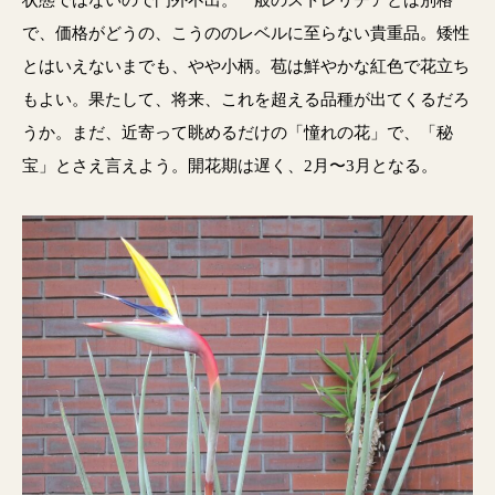
状態ではないので門外不出。一般のストレリチアとは別格
で、価格がどうの、こうののレベルに至らない貴重品。矮性
とはいえないまでも、やや小柄。苞は鮮やかな紅色で花立ち
もよい。果たして、将来、これを超える品種が出てくるだろ
うか。まだ、近寄って眺めるだけの「憧れの花」で、「秘
宝」とさえ言えよう。開花期は遅く、2月〜3月となる。