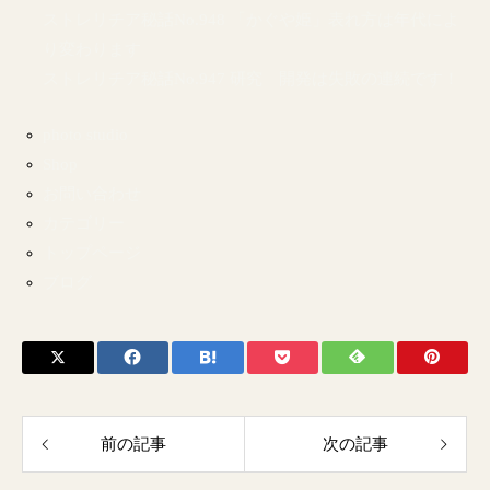
ストレリチア秘話No.948 「かぐや姫」表れ方は年代によ
り変わります
ストレリチア秘話No.947 研究 開発は失敗の連続です！
photo studio
Shop
お問い合わせ
カテゴリー
トップページ
ブログ
前の記事
次の記事