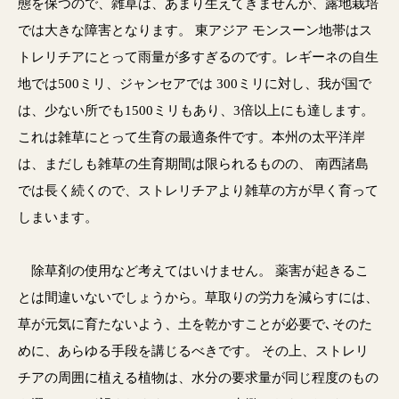
態を保つので、雑草は、あまり生えてきませんが、露地栽培
では大きな障害となります。 東アジア モンスーン地帯はス
トレリチアにとって雨量が多すぎるのです。レギーネの自生
地では500ミリ、ジャンセアでは 300ミリに対し、我が国で
は、少ない所でも1500ミリもあり、3倍以上にも達します。
これは雑草にとって生育の最適条件です。本州の太平洋岸
は、まだしも雑草の生育期間は限られるものの、 南西諸島
では長く続くので、ストレリチアより雑草の方が早く育って
しまいます。
除草剤の使用など考えてはいけません。 薬害が起きるこ
とは間違いないでしょうから。草取りの労力を減らすには、
草が元気に育たないよう、土を乾かすことが必要で､そのた
めに、あらゆる手段を講じるべきです。 その上、ストレリ
チアの周囲に植える植物は、水分の要求量が同じ程度のもの