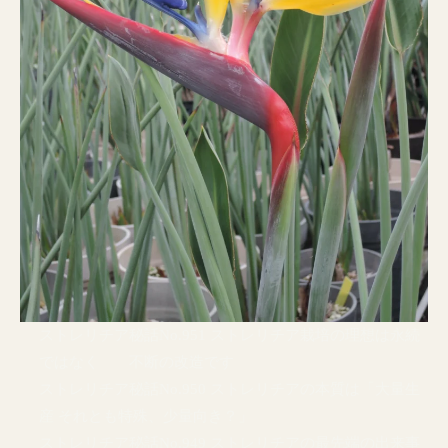
ストレリチア秘話No.951 ストレリチア栽培の理想は永続
ではなく 不断の改造です
ストレリチア秘話No.950 ストレリチアの本質は「大量生
産 それとも特殊、少量向き？」
ストレリチア秘話No.949 ストレリチアの最先端の出来事