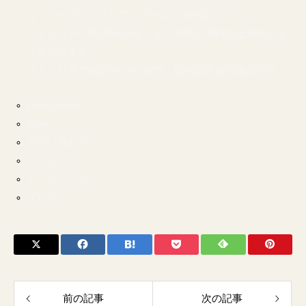
は「パーヴィフォリア ゴールドの出現」
ストレリチア秘話No.948 「かぐや姫」表れ方は年代によ
り変わります
ストレリチア秘話No.947 研究 開発は失敗の連続です！
photo studio
Shop
お問い合わせ
カテゴリー
トップページ
ブログ
前の記事
次の記事