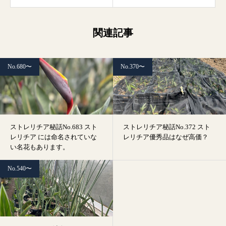
関連記事
No.680〜
No.370〜
ストレリチア秘話No.683 スト
ストレリチア秘話No.372 スト
レリチア には命名されていな
レリチア優秀品はなぜ高価？
い名花もあります。
No.540〜