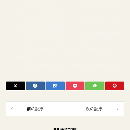
ストレリチア秘話No.951 ストレリチア栽培の理想は永続
ではなく 不断の改造です
ストレリチア秘話No.950 ストレリチアの本質は「大量生
産 それとも特殊、少量向き？」
ストレリチア秘話No.949 ストレリチアの最先端の出来事
は「パーヴィフォリア ゴールドの出現」
ストレリチア秘話No.948 「かぐや姫」表れ方は年代によ
り変わります
ストレリチア秘話No.947 研究 開発は失敗の連続です！
前の記事
次の記事