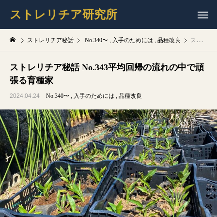
ストレリチア研究所
ストレリチア秘話
No.340〜
入手のためには
品種改良
ストレリチア秘話 No.343平均回帰の流れの中で頑張る育種家
ストレリチア秘話 No.343平均回帰の流れの中で頑
張る育種家
2024.04.24
No.340〜
入手のためには
品種改良