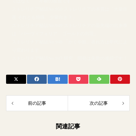
ではなく 不断の改造です
ストレリチア秘話No.950 ストレリチアの本質は「大量生
産 それとも特殊、少量向き？」
ストレリチア秘話No.949 ストレリチアの最先端の出来事
は「パーヴィフォリア ゴールドの出現」
ストレリチア秘話No.948 「かぐや姫」表れ方は年代によ
り変わります
ストレリチア秘話No.947 研究 開発は失敗の連続です！
前の記事
次の記事
関連記事