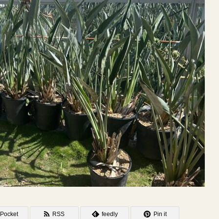
Pocket
RSS
feedly
Pin it