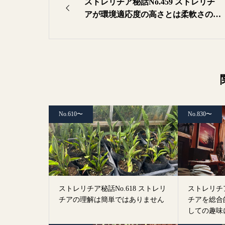
ストレリチア秘話No.459 ストレリチ
アが環境適応度の高さとは柔軟さのこ
とです
No.610〜
No.830〜
ストレリチア秘話No.618 ストレリ
ストレリチア
チアの理解は簡単ではありません
チアを総合
しての趣味