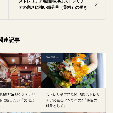
ストレリチア秘話No.461 ストレリチ
アの寒さに強い部分茎（葉柄）の働き
関連記事
No.780〜
秘話No.830 ストレリ
ストレリチア秘話No.783 ストレリ
的に捉えたい「文化と
チアの在るべき姿その2『伴侶の
に」
対象として』