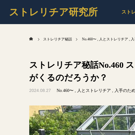
ストレリチア研究所
スト
ストレリチア秘話
No.460〜
人とストレリチア
入
ストレリチア秘話No.460
がくるのだろうか？
2024.08.27
No.460〜
人とストレリチア
入手のた