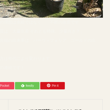
ア栽培の理想は永続ではなく 不断の改造です
の本質は「大量生産 それとも特殊、少量向き？」
の最先端の出来事は「パーヴィフォリア ゴールドの出
表れ方は年代により変わります
敗の連続です！
Pocket
feedly
Pin it