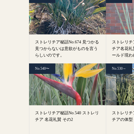
ストレリチア秘話No.674 見つかる
ストレリチア
見つからないは意欲がものを言う
チア名花礼
らしいのです。
ールド現わ
ープス」
No.540〜
No.530～
ストレリチア秘話No.540 ストレリ
ストレリチア
チア 名花礼賛 その2
チアの体型