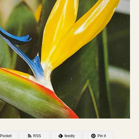
Pocket
RSS
feedly
Pin it