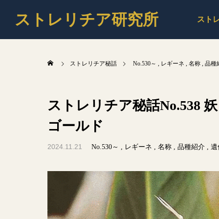
ストレリチア研究所
スト
ストレリチア秘話
No.530～
レギーネ
名称
品種
ストレリチア秘話No.538
ゴールド
2024.11.21
No.530～
レギーネ
名称
品種紹介
遺