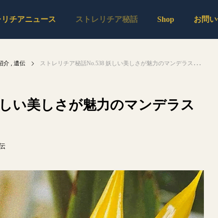
レリチアニュース
ストレリチア秘話
Shop
お問い
紹介
遺伝
ストレリチア秘話No.538 妖しい美しさが魅力のマンデラスゴールド
 妖しい美しさが魅力のマンデラス
伝