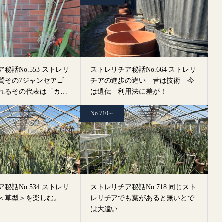
秘話No.553 ストレリ
ストレリチア秘話No.664 ストレリ
賛その7ジャンセアゴ
チアの進歩の違い 昔は技術 今
れるその代表は「カノ
は遺伝 利用法に差が！
No.710～
秘話No.534 ストレリ
ストレリチア秘話No.718 同じスト
＜草型＞を楽しむ。
レリチアでも葉があると無いとで
は大違い