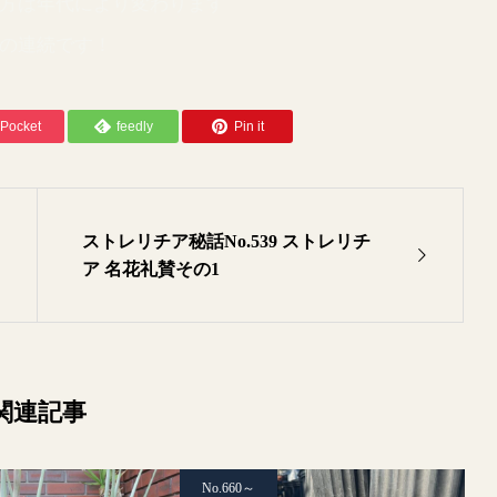
表れ方は年代により変わります
敗の連続です！
Pocket
feedly
Pin it
ストレリチア秘話No.539 ストレリチ
ア 名花礼賛その1
関連記事
No.660～