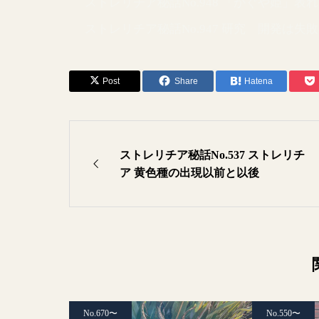
ストレリチア秘話No.948 「かぐや姫」
ストレリチア秘話No.947 研究 開発は失
Post
Share
Hatena
ストレリチア秘話No.537 ストレリチ
ア 黄色種の出現以前と以後
No.670〜
No.550〜