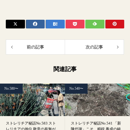
前の記事
次の記事
関連記事
No.580〜
No.540〜
ストレリチア秘話No.583 スト
ストレリチア秘話No.541 「新
レリチアの地位 敬意の有無が
陳代謝」こそ、精鋭 養成の秘