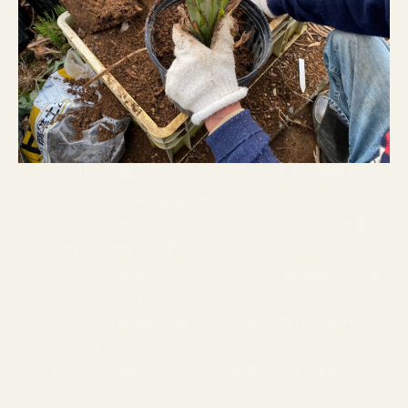
ストレリチア秘話No.951 ストレリチア栽培の理想は永続
ではなく 不断の改造です
ストレリチア秘話No.950 ストレリチアの本質は「大量生
産 それとも特殊、少量向き？」
ストレリチア秘話No.949 ストレリチアの最先端の出来事
は「パーヴィフォリア ゴールドの出現」
ストレリチア秘話No.948 「かぐや姫」表れ方は年代によ
り変わります
ストレリチア秘話No.947 研究 開発は失敗の連続です！