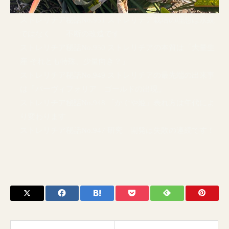
ストレリチア秘話No.951 ストレリチア栽培の理想は永続
ではなく 不断の改造です
ストレリチア秘話No.950 ストレリチアの本質は「大量生
産 それとも特殊、少量向き？」
ストレリチア秘話No.949 ストレリチアの最先端の出来事
は「パーヴィフォリア ゴールドの出現」
ストレリチア秘話No.948 「かぐや姫」表れ方は年代によ
り変わります
ストレリチア秘話No.947 研究 開発は失敗の連続です！