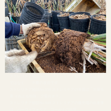
ストレリチア秘話No.951 ストレリチア栽培の理想は永続
ではなく 不断の改造です
ストレリチア秘話No.950 ストレリチアの本質は「大量生
産 それとも特殊、少量向き？」
ストレリチア秘話No.949 ストレリチアの最先端の出来事
は「パーヴィフォリア ゴールドの出現」