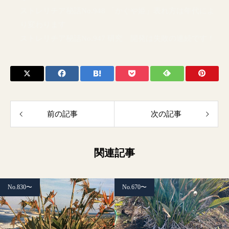
ストレリチア秘話No.948 「かぐや姫」表れ方は年代によ
り変わります
ストレリチア秘話No.947 研究 開発は失敗の連続です！
前の記事
次の記事
関連記事
No.830〜
No.670〜