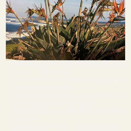
ストレリチア秘話No.951 ストレリチア栽培の理想は永続
ではなく 不断の改造です
ストレリチア秘話No.950 ストレリチアの本質は「大量生
産 それとも特殊、少量向き？」
ストレリチア秘話No.949 ストレリチアの最先端の出来事
は「パーヴィフォリア ゴールドの出現」
ストレリチア秘話No.948 「かぐや姫」表れ方は年代によ
り変わります
ストレリチア秘話No.947 研究 開発は失敗の連続です！