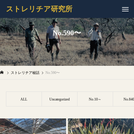
ストレリチア研究所
No.590〜
ストレリチア秘話
No.590〜
ALL
Uncategorized
No.10～
No.84