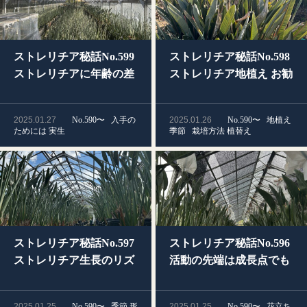
ストレリチア秘話No.599
ストレリチア秘話No.598
ストレリチアに年齢の差
ストレリチア地植え お勧
があるだろうか？
めの方法
2025.01.27
No.590〜
入手の
2025.01.26
No.590〜
地植え
ためには
実生
季節
栽培方法
植替え
ストレリチア秘話No.597
ストレリチア秘話No.596
ストレリチア生長のリズ
活動の先端は成長点でも
ム
指令はDNAから？
2025.01.25
No.590〜
季節
形
2025.01.25
No.590〜
花立ち