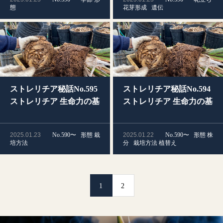
態
花芽形成
遺伝
ストレリチア秘話No.595
ストレリチア秘話No.594
ストレリチア 生命力の基
ストレリチア 生命力の基
は根茎(貯蔵根)にあり？
は根茎（貯蔵根）にあ
その2
り？その1
2025.01.23
No.590〜
形態
栽
2025.01.22
No.590〜
形態
株
培方法
分
栽培方法
植替え
1
2