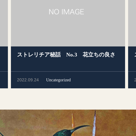
ストレリチア秘話 No.3 花立ちの良さ
2022.09.24
Uncategorized