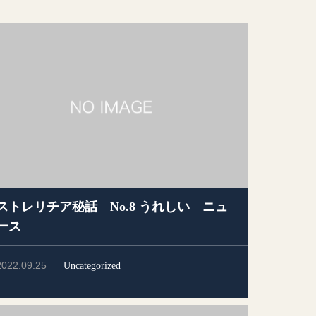
ストレリチア秘話 No.8 うれしい ニュ
ース
2022.09.25
Uncategorized