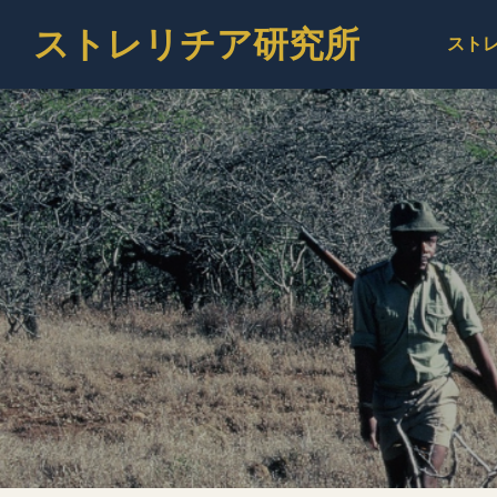
ストレリチア研究所
スト