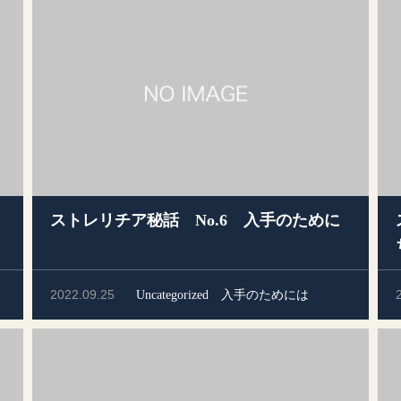
ストレリチア秘話 No.6 入手のために
2022.09.25
Uncategorized
入手のためには