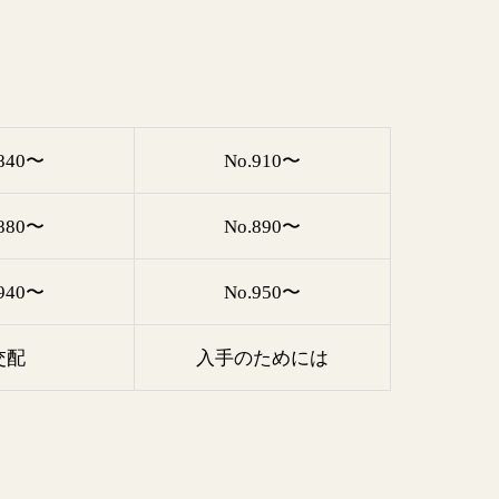
.840〜
No.910〜
.880〜
No.890〜
.940〜
No.950〜
交配
入手のためには