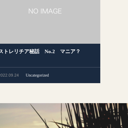
ストレリチア秘話 No.2 マニア？
2022.09.24
Uncategorized