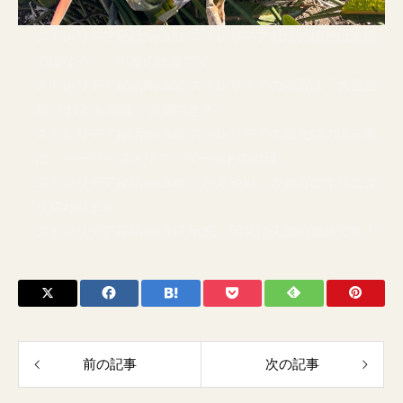
ストレリチア秘話No.951 ストレリチア栽培の理想は永続
ではなく 不断の改造です
ストレリチア秘話No.950 ストレリチアの本質は「大量生
産 それとも特殊、少量向き？」
ストレリチア秘話No.949 ストレリチアの最先端の出来事
は「パーヴィフォリア ゴールドの出現」
ストレリチア秘話No.948 「かぐや姫」表れ方は年代によ
り変わります
ストレリチア秘話No.947 研究 開発は失敗の連続です！
前の記事
次の記事