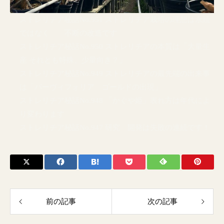
ストレリチア秘話No.951 ストレリチア栽培の理想は永続
ではなく 不断の改造です
ストレリチア秘話No.950 ストレリチアの本質は「大量生
産 それとも特殊、少量向き？」
ストレリチア秘話No.949 ストレリチアの最先端の出来事
は「パーヴィフォリア ゴールドの出現」
ストレリチア秘話No.948 「かぐや姫」表れ方は年代によ
り変わります
ストレリチア秘話No.947 研究 開発は失敗の連続です！
前の記事
次の記事