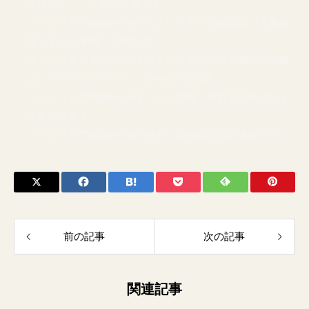
ではなく 不断の改造です
ストレリチア秘話No.950 ストレリチアの本質は「大量生
産 それとも特殊、少量向き？」
ストレリチア秘話No.949 ストレリチアの最先端の出来事
は「パーヴィフォリア ゴールドの出現」
ストレリチア秘話No.948 「かぐや姫」表れ方は年代によ
り変わります
ストレリチア秘話No.947 研究 開発は失敗の連続です！
前の記事
次の記事
関連記事