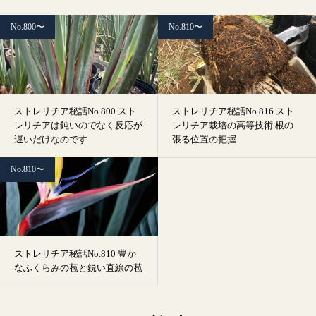
No.800〜
No.810〜
ストレリチア秘話No.800 スト
ストレリチア秘話No.816 スト
レリチアは鈍いのでなく反応が
レリチア栽培の高等技術 根の
遅いだけなのです
張る位置の把握
No.810〜
ストレリチア秘話No.810 豊か
なふくらみの苞と鋭い直線の苞