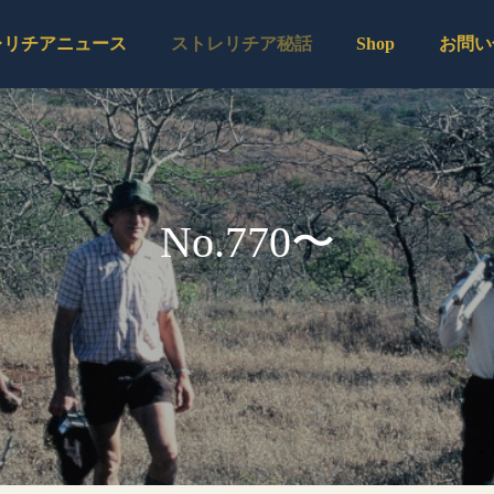
レリチアニュース
ストレリチア秘話
Shop
お問い
No.770〜