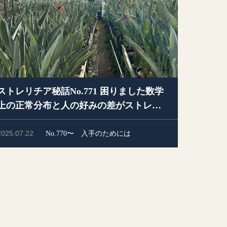
ストレリチア秘話No.771 困りました数学
上の正常分布と人の好みの差がストレリ
チアに
2025.07.22
No.770〜
入手のためには