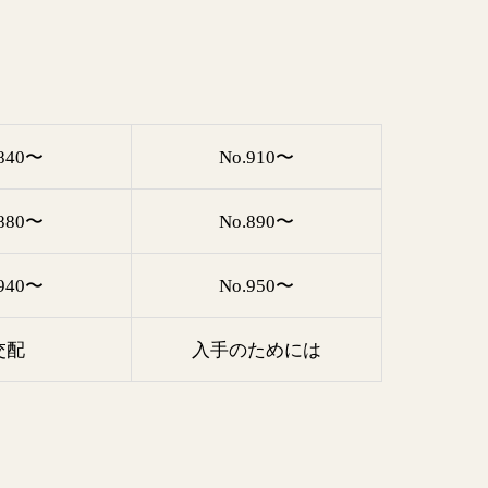
.840〜
No.910〜
.880〜
No.890〜
.940〜
No.950〜
交配
入手のためには