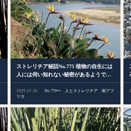
ストレリチア秘話No.775 植物の自生には
人には伺い知れない秘密があるようで
す。 ストレリチアだって例外ではありま
せん
2025.07.26
No.770〜
人とストレリチア
南アフ
リカ