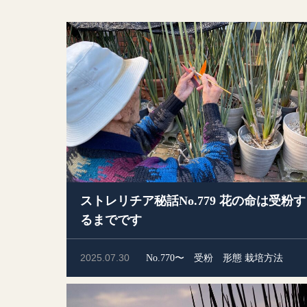
ストレリチア秘話No.779 花の命は受粉す
るまでです
2025.07.30
No.770〜
受粉
形態
栽培方法