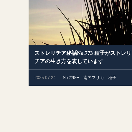
ストレリチア秘話No.773 種子がストレリ
チアの生き方を表しています
2025.07.24
No.770〜
南アフリカ
種子