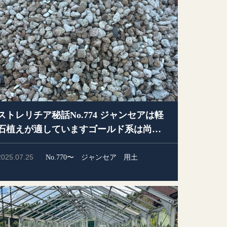
ストレリチア秘話No.774 ジャンセアは軽
石植えが適していますゴールド系は尚更
です
2025.07.25
No.770〜
ジャンセア
用土