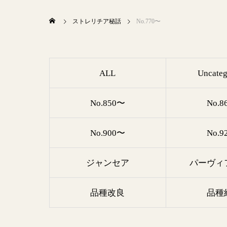
ストレリチア秘話
No.770〜
ALL
Uncateg
No.850〜
No.8
No.900〜
No.9
ジャンセア
パーヴィ
品種改良
品種