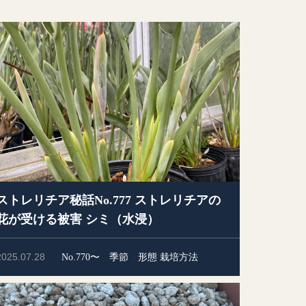
ストレリチア秘話No.777 ストレリチアの
花が受ける被害 シミ（水浸）
2025.07.28
No.770〜
季節
形態
栽培方法